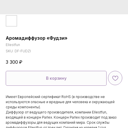
Аромадиффузор «Фудзи»
Ellestfun
SKU:
DF-FUDZI
3 300
₽
В корзину
Имеет Европейский сертификат RoHS (в производстве не
используются опасные и вредные для человека и окружающей
среды компоненты).
Диффузор от ведущего производителя, компании Ellestfun,
входящей в концерн Parlex. Концерн Parlex производит под заказ
аромадиффузоры для ведущих компаний мира. Срок службы
диффузоров Ellestfun от трех лет. Гарантия на изделия 1 год.