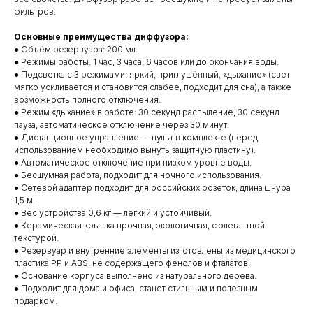
фильтров.
Основные преимущества диффузора:
● Объём резервуара: 200 мл.
● Режимы работы: 1 час, 3 часа, 6 часов или до окончания воды.
● Подсветка с 3 режимами: яркий, приглушённый, «дыхание» (свет
мягко усиливается и становится слабее, подходит для сна), а также
возможность полного отключения.
● Режим «дыхание» в работе: 30 секунд распыление, 30 секунд
пауза, автоматическое отключение через 30 минут.
● Дистанционное управление — пульт в комплекте (перед
использованием необходимо вынуть защитную пластину).
● Автоматическое отключение при низком уровне воды.
● Бесшумная работа, подходит для ночного использования.
● Сетевой адаптер подходит для российских розеток, длина шнура
1,5 м.
● Вес устройства 0,6 кг — лёгкий и устойчивый.
● Керамическая крышка прочная, экологичная, с элегантной
текстурой.
● Резервуар и внутренние элементы изготовлены из медицинского
пластика PP и ABS, не содержащего фенолов и фталатов.
● Основание корпуса выполнено из натурального дерева.
● Подходит для дома и офиса, станет стильным и полезным
подарком.