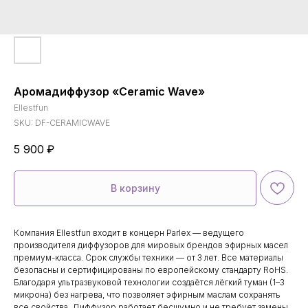
Аромадиффузор «Ceramic Wave»
Ellestfun
SKU:
DF-CERAMICWAVE
5 900
₽
В корзину
Компания Ellestfun входит в концерн Parlex — ведущего
производителя диффузоров для мировых брендов эфирных масел
премиум-класса. Срок службы техники — от 3 лет. Все материалы
безопасны и сертифицированы по европейскому стандарту RoHS.
Благодаря ультразвуковой технологии создаётся лёгкий туман (1–3
микрона) без нагрева, что позволяет эфирным маслам сохранять
все свойства. Диффузор работает бесшумно и не требует замены