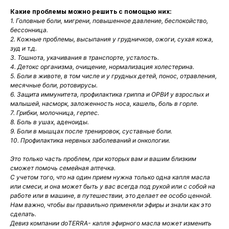
Какие проблемы можно решить с помощью них:
1. Головные боли, мигрени, повышенное давление, беспокойство,
бессонница.
2. Кожные проблемы, высыпания у грудничков, ожоги, сухая кожа,
зуд и т.д.
3. Тошнота, укачивания в транспорте, усталость.
4. Детокс организма, очищение, нормализация холестерина.
5. Боли в животе, в том числе и у грудных детей, понос, отравления,
месячные боли, ротовирусы.
6. Защита иммунитета, профилактика гриппа и ОРВИ у взрослых и
малышей, насморк, заложенность носа, кашель, боль в горле.
7. Грибки, молочница, герпес.
8. Боль в ушах, аденоиды.
9. Боли в мышцах после тренировок, суставные боли.
10. Профилактика нервных заболеваний и онкологии.
Это только часть проблем, при которых вам и вашим близким
сможет помочь семейная аптечка.
С учетом того, что на один прием нужна только одна капля масла
или смеси, и она может быть у вас всегда под рукой или с собой на
работе или в машине, в путешествии, это делает ее особо ценной.
Нам важно, чтобы вы правильно применяли эфиры и знали как это
сделать.
Девиз компании doTERRA- капля эфирного масла может изменить