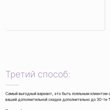
Третий способ:
Самый выгодный вариант, это быть лояльным клиентом doTERR
вашей дополнительной скидке дополнительно до 30-ти % в теч
Таким образом ваша скидка к концу года может составить 55%. 
каждого месяца вы сможете получать в подарок эфирное масл
месяце. Подробно можно почитать здесь —
программа лоял
Клиенты компании могут участвовать в акциях компании, где 
продукцию doTERRA в подарок. Об акциях компании можно по