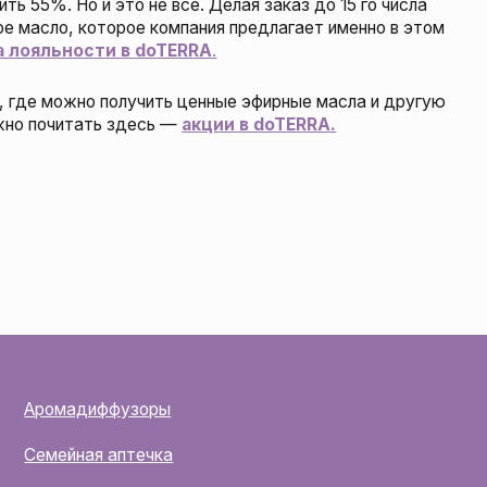
+7 960 239
мадиффузоры
Info@vita-a
ейная аптечка
Политика к
учить пробник
Согласие на
персональн
 Telegram-канал