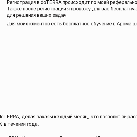
A, делая заказы каждый месяц, что позволит вырасти
ении года.
Но и это не все. Делая заказ до 15 го числа
о, которое компания предлагает именно в этом
ьности в doTERRA
.
можно получить ценные эфирные масла и другую
читать здесь —
акции в doTERRA
.