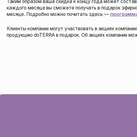
Аро
Сем
Пол
Мой
ИП Лебедева Марина Юрьевна
ОГРН 316784700072211