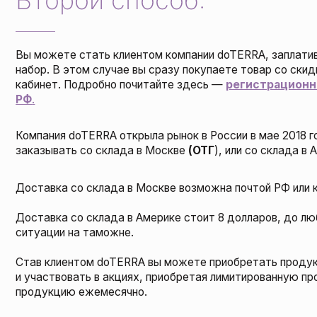
инет. Подробно почитайте здесь —
регистрационный сбор и р
пания doTERRA открыла рынок в России в мае 2018 года. Продукци
азывать со склада в Москве
(ОТГ
), или со склада в Америке (
НФР
)
тавка со склада в Москве возможна почтой РФ или курьерскими к
тавка со склада в Америке стоит 8 долларов, до любой точки в РФ
уации на таможне.
в клиентом doTERRA вы можете приобретать продукцию через сво
частвовать в акциях, приобретая лимитированную продукцию. При 
дукцию ежемесячно.
истрация в doTERRA происходит по моей реферальной ссылке. Я по
же после регистрации я провожу для вас бесплатную консультаци
 решения ваших задач.
 моих клиентов есть бесплатное обучение в Арома школе Shine.