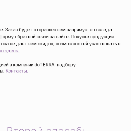
аз будет отправлен вам напрямую со склада
обратной связи на сайте. Покупка продукции
е дает вам скидок, возможностей участвовать в
ь.
 компании doTERRA, подберу
акты.
торой способ:
можете стать клиентом компании doTERRA, заплатив взнос (1490 р
ор. В этом случае вы сразу покупаете товар со скидкой 25%, нап